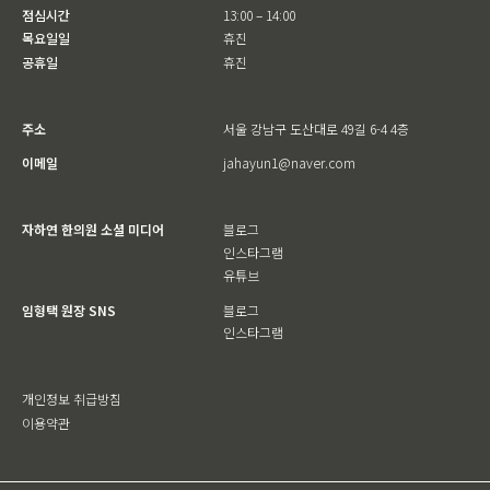
점심시간
13:00 – 14:00
목요일일
휴진
공휴일
휴진
주소
서울 강남구 도산대로 49길 6-4 4층
이메일
jahayun1@naver.com
자하연 한의원 소셜 미디어
블로그
인스타그램
유튜브
임형택 원장 SNS
블로그
인스타그램
개인정보 취급방침
이용약관