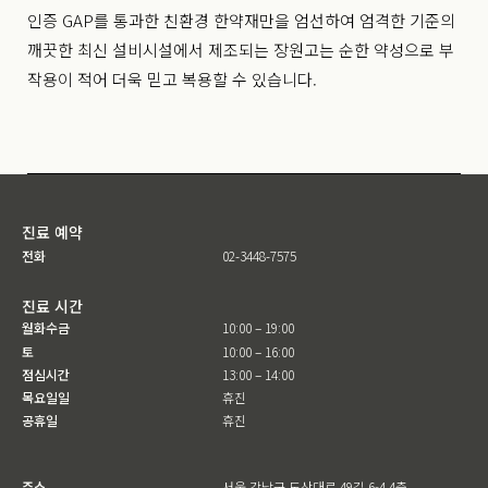
인증 GAP를 통과한 친환경 한약재만을 엄선하여 엄격한 기준의
깨끗한 최신 설비시설에서 제조되는 장원고는 순한 약성으로 부
작용이 적어 더욱 믿고 복용할 수 있습니다.
진료 예약
전화
02-3448-7575
진료 시간
월화수금
10:00 – 19:00
토
10:00 – 16:00
점심시간
13:00 – 14:00
목요일일
휴진
공휴일
휴진
주소
서울 강남구 도산대로 49길 6-4 4층