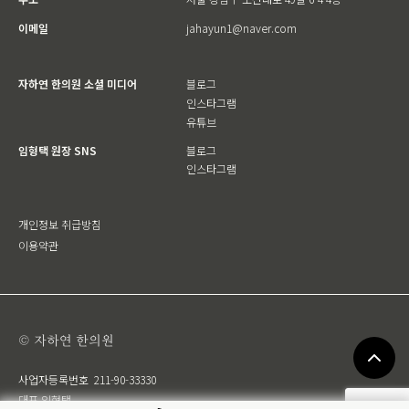
이메일
jahayun1@naver.com
자하연 한의원 소셜 미디어
블로그
인스타그램
유튜브
임형택 원장 SNS
블로그
인스타그램
개인정보 취급방침
이용약관
© 자하연 한의원
사업자등록번호
211-90-33330
대표 임형택