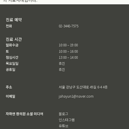
진료 예약
전화
02-3448-7575
진료 시간
월화수금
10:00 – 19:00
토
10:00 – 16:00
점심시간
13:00 – 14:00
목요일일
휴진
공휴일
휴진
주소
서울 강남구 도산대로 49길 6-4 4층
이메일
jahayun1@naver.com
자하연 한의원 소셜 미디어
블로그
인스타그램
유튜브