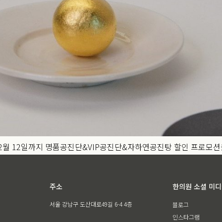
터 2월 12일까지 명품공진단&VIP공진단&자하연공진탕 할인 프로모
주소
한의원 소셜 미
서울 강남구 도산대로49길 6-4 4층
블로그
인스타그램