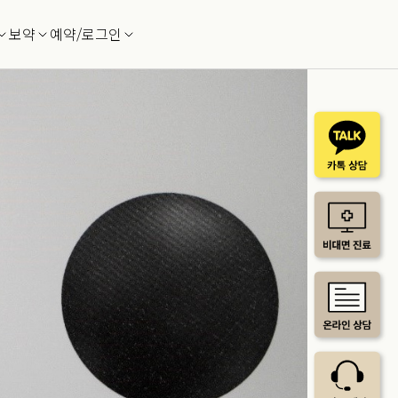
보약
예약/로그인