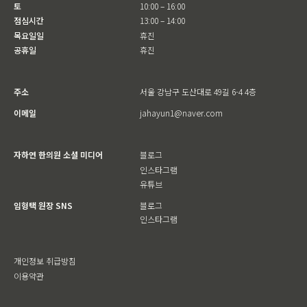
토
10:00 – 16:00
점심시간
13:00 – 14:00
목요일일
휴진
공휴일
휴진
주소
서울 강남구 도산대로 49길 6-4 4층
이메일
jahayun1@naver.com
자하연 한의원 소셜 미디어
블로그
인스타그램
유튜브
임형택 원장 SNS
블로그
인스타그램
개인정보 취급방침
이용약관