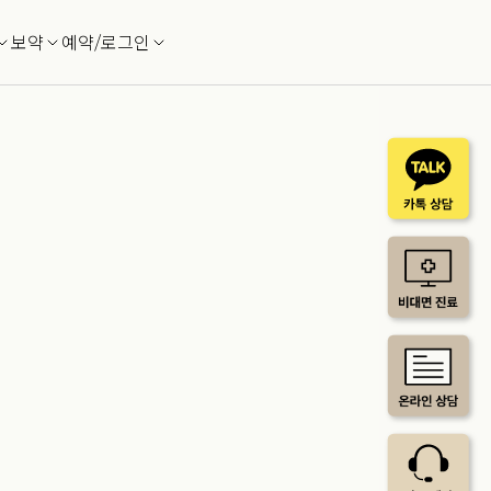
보약
예약/로그인