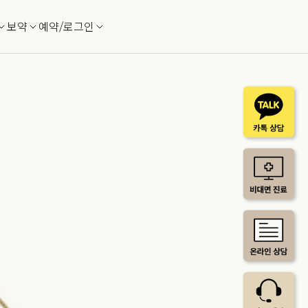
보약
예약/로그인