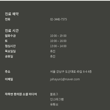
진료 예약
전화
02-3448-7575
진료 시간
월화수금
10:00 – 19:00
토
10:00 – 16:00
점심시간
13:00 – 14:00
목요일일
휴진
공휴일
휴진
주소
서울 강남구 도산대로 49길 6-4 4층
이메일
jahayun1@naver.com
자하연 한의원 소셜 미디어
블로그
인스타그램
유튜브