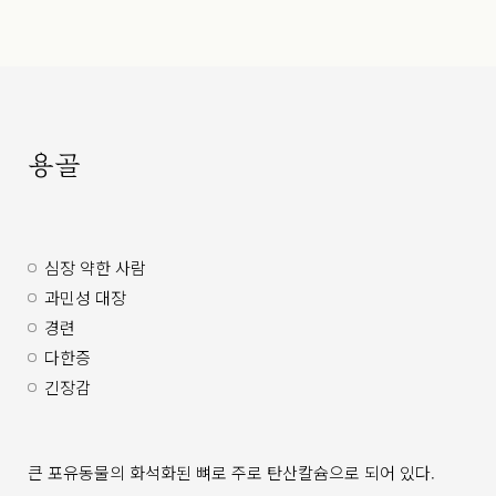
용골
심장 약한 사람
과민성 대장
경련
다한증
긴장감
큰 포유동물의 화석화된 뼈로 주로 탄산칼슘으로 되어 있다.