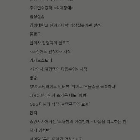
추계연수강좌 <식이장애>
임상실습
경희대학교 한의과대학 임상실습기관 선정
블로그
한의사 임형택의 블로그
<소심해도 괜찮아> 시작
카카오스토리
<한의사 임형택의 마음수업> 시작
방송
SBS 모닝와이드 인터뷰 ‘취미로 우울증을 극복하다’
JTBC 한국인의 뜨거운 네모 ‘화병’
OBS 마님의 식탁 ‘블랙푸드의 효능’
잡지
중앙시사매거진 ‘조용헌의 야설천하 – 마음을 치료하는 한
의사 임형택’
하이맘 ‘우리 아이가 만성식체?’