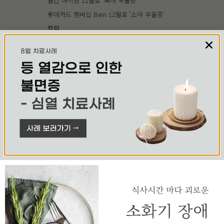
월간 하이맘 12월호 ‘육아 우울증’
롯데카드 멤버십 Bein 12월호 ‘소아 우울증’
칼럼
헬스코리아 9월호 ‘우울증, 한약, 침, 마음치료 등 복합치료
가 효과적’
헬스코리아 9월호 ‘우울증 방치하면 안돼’
이코노믹리뷰 ‘수능 D-10 수험생 두근두근 강박증 한약으
로 잡는다’
세계일보 11월호 ‘잠못드는 아이들 청소년 불면증 유형별
치료 방법’
한국경제 12월호 ‘울화병, 화병 참다가 골병 든다.’
한국경제 12월호 ‘거식증 폭식증 중독 없는 한방으로 치료
한다.’
강연
6월 바비카페 성형수술 회원 대상 강의 <자하연 임쌤의 마
음치료 : 마음에 대해서>