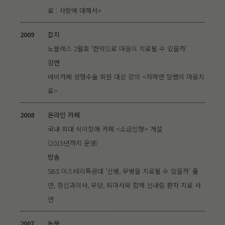
료 : 사랑에 대해서>
2009
잡지
노블레스 2월호 ‘한약으로 마음이 치료될 수 있을까’
강연
바비카페 성형수술 회원 대상 강의 <자하연 임쌤의 마음치
료>
2008
온라인 카페
국내 최대 식이장애 카페 <소금인형> 개설
(2015년까지 운영)
방송
SBS 미스테리특공대 ‘신병, 무병을 치료될 수 있을까’ 출
연, 정신과의사, 무당, 퇴마사와 함께 신내림 환자 치료 사
연
2007
논문