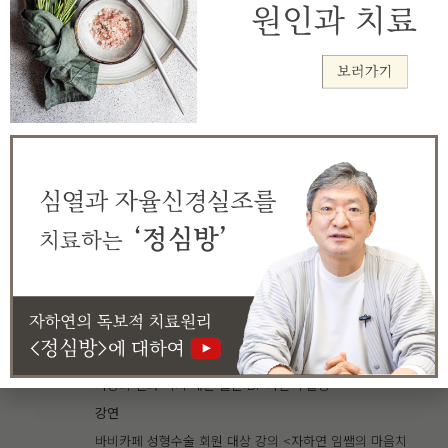
2010
강의
경희대학교 한의과대학 전공선택 강의
<한의 소통론 ‘환자와 의사와의 관계’>
방송
SBS 생방송 출발모닝와이드 ‘폭식증’ 인터뷰
SBS 생활경제 ‘우울증’ 인터뷰
MBC 소통 한글로 통하다 실험 ‘언어 폭력이 행동으로 이
어질 수 있다.’
한방건강TV 한방건강매거진 365일 ‘화병’편 출연
잡지
메종 ‘스트레스 아웃’
에스콰이어 ‘우울하지 않은 우울증이 무서워’
퀸 ‘한방 해독 프로그램’
사랑의 전화 복지 재단 월간 BI ‘가면 우울증’
강연
바비카페 성형수술 회원 대상 강의 <자하연 임쌤의 마음치