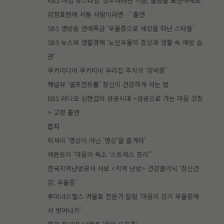
KBS 아침 뉴스타임 ‘장수하려면 기쁨, 슬픔을 표현하세요.
감정표현에 서툰 사람이라면…’ 출연
SBS 생방송 연예특급 ‘우울증으로 세상을 떠난 스타들’
SBS 뉴스와 생활경제 ‘노인우울의 증상과 생활 속 예방 습
관’
쿠키미디어 쿠키티비 우리집 주치의 ‘강박증’
채널뷰 ‘셀프컨트롤’ 정신이 건강하게 사는 법
EBS 라디오 심현섭의 성공시대 <성공으로 가는 마음 코칭
> 고정 출연
잡지
럭셔리 ‘명상이 아닌 ‘명상’을 즐겨라’
레몬트리 ‘마음의 독소 ‘스트레스 프리”
한국지역난방공사 사보 <지역 난방> 건강클리닉 ‘정신건
강, 우울증’
루미너스헬스 겨울호 전문가 칼럼 ‘마음의 감기 우울증에
서 벗어나기’