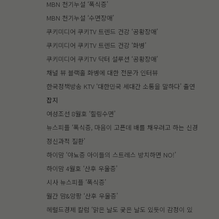
MBN 천기누설 ‘폭식증’
MBN 천기누설 ‘수면장애’
쿠키미디어 쿠키TV 트렌드 건강 ‘공황장애’
쿠키미디어 쿠키TV 트렌드 건강 ‘화병’
쿠키미디어 쿠키TV 닥터 설루션 ‘공황장애’
채널 뷰 블랙홀 화병에 대한 전문가 인터뷰
한국정책방송 KTV ‘대한민국 세대간 소통을 말하다’ 출연
잡지
여성조선 8월호 ‘힐링수면’
뉴스피플 ‘폭식증, 마음이 고픈데 배를 채우려고 하는 신경
정신과적 질환’
하이맘 ‘야뇨증 아이들의 스트레스 방치하면 NO!’
하이맘 4월호 ‘산후 우울증’
시사 뉴스피플 ‘폭식증’
월간 맘&앙팡 ‘산후 우울증’
헤럴드경제 칼럼 ‘맑은 날도 궂은 날도 있듯이 감정이 있