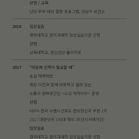
강연 / 교육
난임 부부 대상 힐링 프로그램, 강남구 보건소
2018
임상실습
경희대학교 한의과대학 임상실습기관 선정
강연
삼육대학교, 정신건강 물리치료
2017
“마음에 진맥이 필요할 때”
소심 아카이브
확장 이전과 함께 따뜻하고 열려 있는
소통의 문화공간인 <소심 아카이브> 운영
선정
KBPA 한국 브랜드선호도 한방정신과 부문 1위
2017 대한민국 100대 명의 (주간시사매거진)
임상실습
경희대학교 한의과대학 임상실습기관 선정