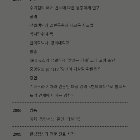
수기침의 매개 변수에 따른 통증억제 연구
공역
전립샘염과 골반통증의 새로운 치료법
박사학위 취득
한의학박사
,
경희대학교
방송
SBS 뉴스와 생활경제 ‘맛있는 경제’ 코너 고정 출연
중앙일보 joinsTV ‘당신이 자살할 확률은?’
강연
슈에무라 기자와 언론인 대상 강의 <한의학적으로 블랙푸
드가 인체에 미치는 영향>
2006
방송
영화 ‘음란서생’ 출연 (의원 역)
2005
한방정신과 전문 진료 시작