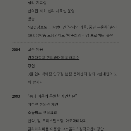
심리 치료실
한의원 최초 심리 치료실 운영
방송
MBC 정보토크 팔방미인 ‘남자의 가을, 중년 우울증’ 출연
SBS 생방송 모닝와이드 ‘박준희의 건강 프로젝트’ 출연
2004
교수 임용
경희대학교 한의과대학 외래교수
강연
9월 현대백화점 압구정 본점 문화센터 강의 <현대인의 노
화 방지>
2003
“몸과 마음의 특별한 자연치유”
자하연 한의원 개원
소울피스 경락요법
한약, 침, 크리스탈부항, 아로마테라피,
칼라테라피를 이용한 <소울피스경락요법> 창안