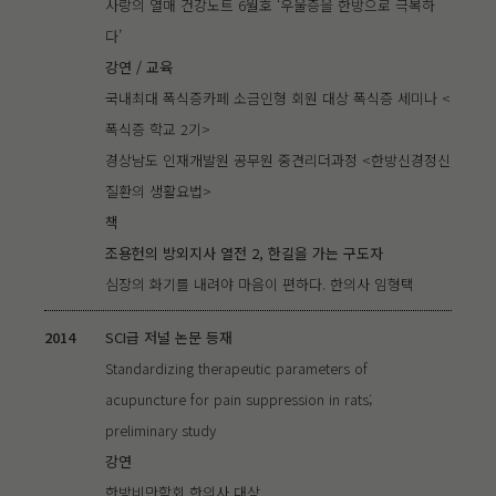
사랑의 열매 건강노트 6월호 ‘우울증을 한방으로 극복하
다’
강연 / 교육
국내최대 폭식증카페 소금인형 회원 대상 폭식증 세미나 <
폭식증 학교 2기>
경상남도 인재개발원 공무원 중견리더과정 <한방신경정신
질환의 생활요법>
책
조용헌의 방외지사 열전 2, 한길을 가는 구도자
심장의 화기를 내려야 마음이 편하다. 한의사 임형택
2014
SCI급 저널 논문 등재
Standardizing therapeutic parameters of
acupuncture for pain suppression in rats;
preliminary study
강연
한방비만학회 한의사 대상