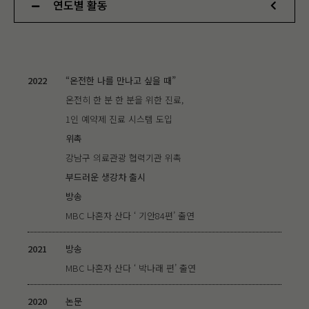
연도별 활동
2022
“온전한 나를 만나고 싶을 때”
온전히 한 분 한 분을 위한 진료,
1인 예약제 진료 시스템 도입
위촉
강남구 의료관광 협력기관 위촉
부드러운 생강차 출시
방송
MBC 나혼자 산다 ‘ 기안84편’ 출연
2021
방송
MBC 나혼자 산다 ‘ 박나래 편’ 출연
2020
논문