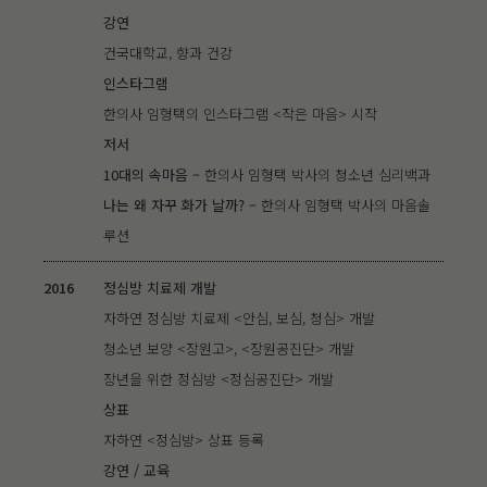
강연
건국대학교, 향과 건강
인스타그램
한의사 임형택의 인스타그램 <작은 마음> 시작
저서
10대의 속마음 –
한의사 임형택 박사의 청소년 심리백과
나는 왜 자꾸 화가 날까? –
한의사 임형택 박사의 마음솔
루션
2016
정심방 치료제 개발
자하연 정심방 치료제 <안심, 보심, 청심> 개발
청소년 보양 <장원고>, <장원공진단> 개발
장년을 위한 정심방 <정심공진단> 개발
상표
자하연 <정심방> 상표 등록
강연 / 교육