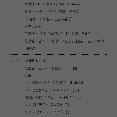
하이맘 ‘환절기 호흡기감염 비염, 축농증’
리빙센스 6월호 ‘주부만 걸리는 우울증’
더 갤러리아 12월호 ‘연말 우울증’
강연 / 교육
목동현대백화점 자스민회원 대상 강의 <우울증>
중앙일보 헬스미디어 강의 <신경정신질환의 한방치료 및
생활요법>
2012
정심방 최초 개발
평온을 기본으로 <정심방> 최초 개발
방송
KBS 아침뉴스타임 ‘감정의 표현애 대해서’
KBS 생생정보통 ‘다이어트와 식이장애’
KBS2 굿모닝 대한민국 ‘폭식증 실태 고발’
MBC 기분좋은날 ‘폭식증의 문제’
MBC 세상보기 시시각각 ‘폭식증’