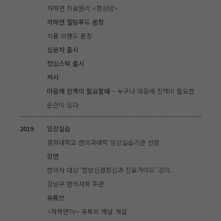
자하연 치료원리 <정심방>
자하연 힐링푸드 론칭
식품 브랜드 론칭
심온차 출시
정심스틱 출시
저서
마음에 진맥이 필요할때 –
누구나 마음에 진맥이 필요한
순간이 있다
2019
임상실습
경희대학교 한의과대학 임상실습기관 선정
강연
한의사 대상 ‘한방신경정신과 진료가이드’ 강의,
강남구 한의사회 주관
유튜브
<자하연TV> 유튜브 채널 개설