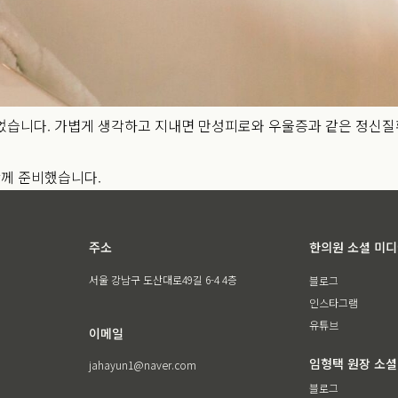
었습니다. 가볍게 생각하고 지내면 만성피로와 우울증과 같은 정신질
함께 준비했습니다.
주소
한의원 소셜 미
서울 강남구 도산대로49길 6-4 4층
블로그
인스타그램
유튜브
이메일
임형택 원장 소셜
jahayun1@naver.com
블로그