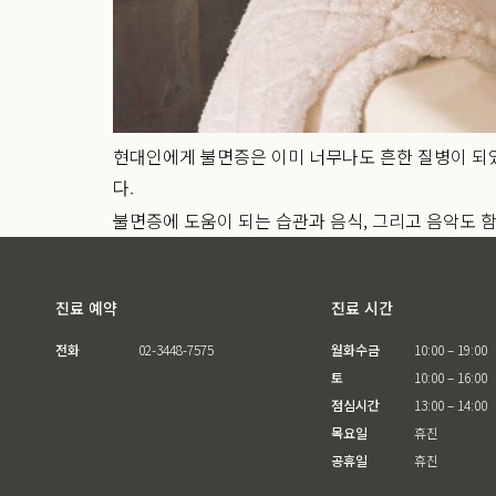
현대인에게 불면증은 이미 너무나도 흔한 질병이 되
다.
불면증에 도움이 되는 습관과 음식, 그리고 음악도 
진료 예약
진료 시간
전화
02-3448-7575
월화수금
10:00 – 19:00
토
10:00 – 16:00
점심시간
13:00 – 14:00
목요일
휴진
공휴일
휴진