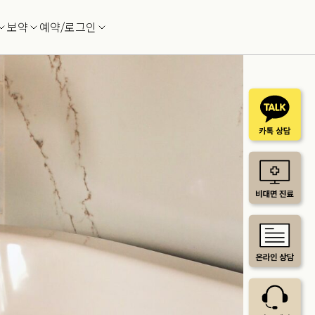
보약
예약/로그인