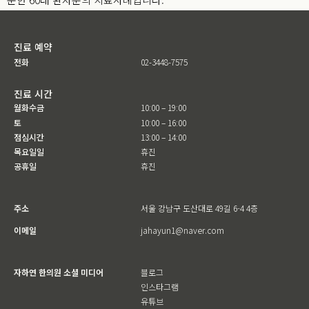
진료 예약
전화
02-3448-7575
진료 시간
월화수금
10:00 – 19:00
토
10:00 – 16:00
점심시간
13:00 – 14:00
목요일일
휴진
공휴일
휴진
주소
서울 강남구 도산대로 49길 6-4 4층
이메일
jahayun1@naver.com
자하연 한의원 소셜 미디어
블로그
인스타그램
유튜브