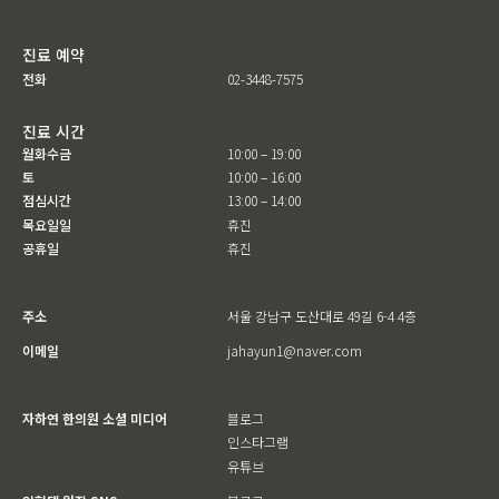
진료 예약
전화
02-3448-7575
진료 시간
월화수금
10:00 – 19:00
토
10:00 – 16:00
점심시간
13:00 – 14:00
목요일일
휴진
공휴일
휴진
주소
서울 강남구 도산대로 49길 6-4 4층
이메일
jahayun1@naver.com
자하연 한의원 소셜 미디어
블로그
인스타그램
유튜브