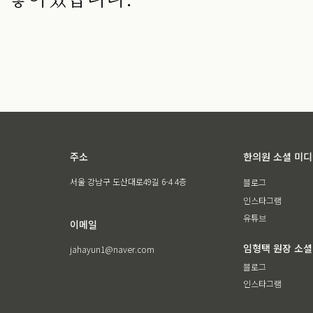
주소
한의원 소셜 미
서울 강남구 도산대로49길 6-4 4층
블로그
인스타그램
유튜브
이메일
임형택 원장 소셜
jahayun1@naver.com
블로그
인스타그램