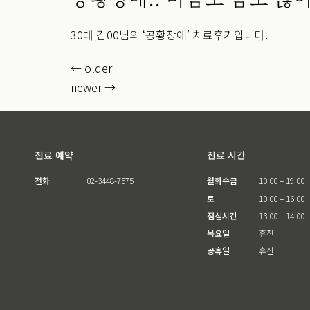
30대 김00님의 ‘공황장애’ 치료후기입니다.
←
older
newer
→
진료 예약
진료 시간
전화
02-3448-7575
월화수금
10:00 – 19:00
토
10:00 – 16:00
점심시간
13:00 – 14:00
목요일
휴진
공휴일
휴진