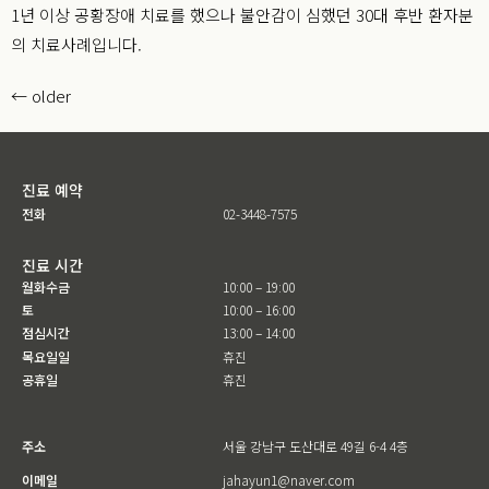
1년 이상 공황장애 치료를 했으나 불안감이 심했던 30대 후반 환자분
의 치료사례입니다.
←
older
진료 예약
전화
02-3448-7575
진료 시간
월화수금
10:00 – 19:00
토
10:00 – 16:00
점심시간
13:00 – 14:00
목요일일
휴진
공휴일
휴진
주소
서울 강남구 도산대로 49길 6-4 4층
이메일
jahayun1@naver.com