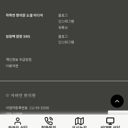
자하연 한의원 소셜 미디어
블로그
인스타그램
유튜브
임형택 원장 SNS
블로그
인스타그램
개인정보 취급방침
이용약관
© 자하연 한의원
사업자등록번호
211-90-33330
대표 임형택
카카오 상담
전화문의
오시는길
비대면 상담