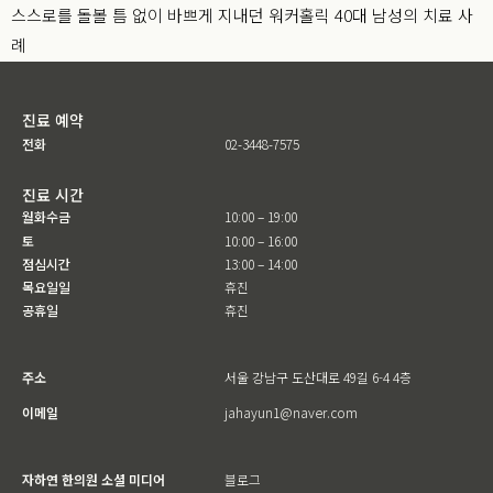
스스로를 돌볼 틈 없이 바쁘게 지내던 워커홀릭 40대 남성의 치료 사
례
진료 예약
전화
02-3448-7575
진료 시간
월화수금
10:00 – 19:00
토
10:00 – 16:00
점심시간
13:00 – 14:00
목요일일
휴진
공휴일
휴진
주소
서울 강남구 도산대로 49길 6-4 4층
이메일
jahayun1@naver.com
자하연 한의원 소셜 미디어
블로그