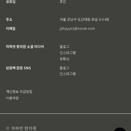
공휴일
휴진
주소
서울 강남구 도산대로 49길 6-4 4층
이메일
jahayun1@naver.com
자하연 한의원 소셜 미디어
블로그
인스타그램
유튜브
임형택 원장 SNS
블로그
인스타그램
개인정보 취급방침
이용약관
© 자하연 한의원